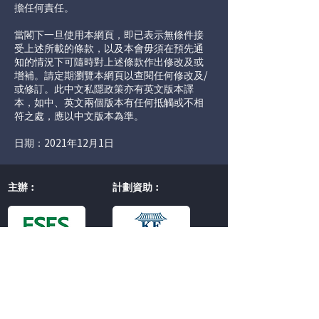
擔任何責任。
當閣下一旦使用本網頁，即已表示無條件接
受上述所載的條款，以及本會毋須在預先通
知的情況下可隨時對上述條款作出修改及或
增補。請定期瀏覽本網頁以查閱任何修改及/
或修訂。此中文私隱政策亦有英文版本譯
本，如中、英文兩個版本有任何抵觸或不相
符之處，應以中文版本為準。
日期：2021年12月1日
主辦︰
計劃資助︰
目錄
聯絡我們
主頁
電話︰6744 5187